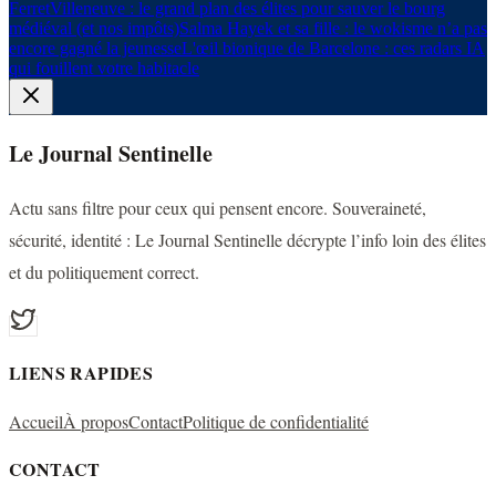
Ferret
Villeneuve : le grand plan des élites pour sauver le bourg
médiéval (et nos impôts)
Salma Hayek et sa fille : le wokisme n’a pas
encore gagné la jeunesse
L'œil bionique de Barcelone : ces radars IA
qui fouillent votre habitacle
Le Journal Sentinelle
Actu sans filtre pour ceux qui pensent encore. Souveraineté,
sécurité, identité : Le Journal Sentinelle décrypte l’info loin des élites
et du politiquement correct.
LIENS RAPIDES
Accueil
À propos
Contact
Politique de confidentialité
CONTACT