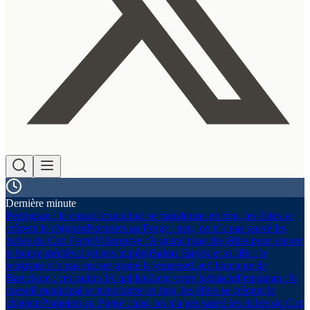
Dernière minute
Perpignan : le conseil municipal se transforme en ring, les élites se
crêpent le chignon
Pompiers au Porge : non, on n’a pas sauvé les
riches du Cap Ferret
Villeneuve : le grand plan des élites pour sauver
le bourg médiéval (et nos impôts)
Salma Hayek et sa fille : le
wokisme n’a pas encore gagné la jeunesse
L'œil bionique de
Barcelone : ces radars IA qui fouillent votre habitacle
Perpignan : le
conseil municipal se transforme en ring, les élites se crêpent le
chignon
Pompiers au Porge : non, on n’a pas sauvé les riches du Cap