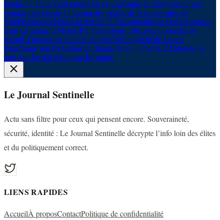
tendre : « On n’avait jamais vu ça »
Arnaque au rétroviseur : une
conductrice résiste à l’assaut des «élites de la route» près de
Sète
Piscines mobiles à Marseille : l’État-providence version radeau,
mais ça rafraîchit
MotoGP à Silverstone : Bezzecchi atomise le
record, Quartararo au fond du gouffre
Un gamin de 14 ans
transforme son lycée thaï en champ de tir : 6 morts, 23 blessés, et
une gauche qui pleure sur les armes
Le Journal Sentinelle
Actu sans filtre pour ceux qui pensent encore. Souveraineté,
sécurité, identité : Le Journal Sentinelle décrypte l’info loin des élites
et du politiquement correct.
LIENS RAPIDES
Accueil
À propos
Contact
Politique de confidentialité