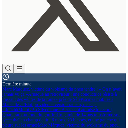
Dernière minute
Marc Márquez, victime du wokisme du pneu tendre : « On n’avait
jamais vu ça »
Arnaque au rétroviseur : une conductrice résiste à
l’assaut des «élites de la route» près de Sète
Piscines mobiles à
Marseille : l’État-providence version radeau, mais ça
rafraîchit
MotoGP à Silverstone : Bezzecchi atomise le record,
Quartararo au fond du gouffre
Un gamin de 14 ans transforme son
lycée thaï en champ de tir : 6 morts, 23 blessés, et une gauche qui
pleure sur les armes
Marc Márquez, victime du wokisme du pneu