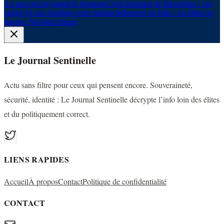
n’a pas encore gagné la jeunesse
L'œil bionique de Barcelone : ces
radars IA qui fouillent votre habitacle
Bourses en folie : les élites se
gavent, Nicolas trinque
Le Journal Sentinelle
Actu sans filtre pour ceux qui pensent encore. Souveraineté,
sécurité, identité : Le Journal Sentinelle décrypte l’info loin des élites
et du politiquement correct.
LIENS RAPIDES
Accueil
À propos
Contact
Politique de confidentialité
CONTACT