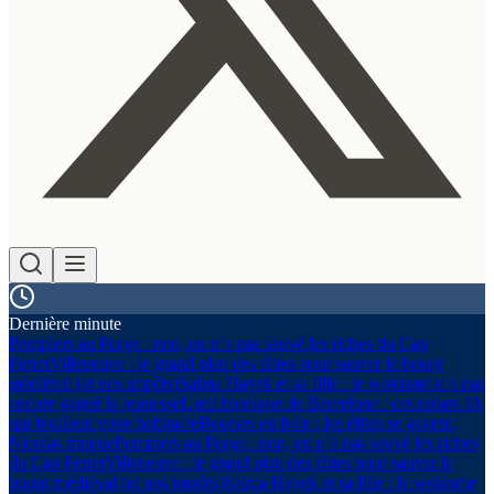
Dernière minute
Pompiers au Porge : non, on n’a pas sauvé les riches du Cap
Ferret
Villeneuve : le grand plan des élites pour sauver le bourg
médiéval (et nos impôts)
Salma Hayek et sa fille : le wokisme n’a pas
encore gagné la jeunesse
L'œil bionique de Barcelone : ces radars IA
qui fouillent votre habitacle
Bourses en folie : les élites se gavent,
Nicolas trinque
Pompiers au Porge : non, on n’a pas sauvé les riches
du Cap Ferret
Villeneuve : le grand plan des élites pour sauver le
bourg médiéval (et nos impôts)
Salma Hayek et sa fille : le wokisme