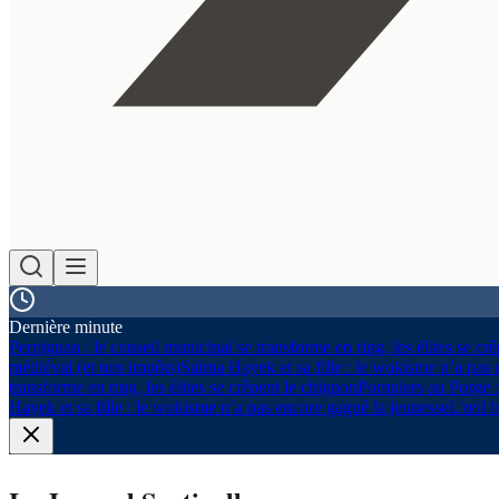
Dernière minute
Perpignan : le conseil municipal se transforme en ring, les élites se cr
médiéval (et nos impôts)
Salma Hayek et sa fille : le wokisme n’a pas 
transforme en ring, les élites se crêpent le chignon
Pompiers au Porge :
Hayek et sa fille : le wokisme n’a pas encore gagné la jeunesse
L'œil b