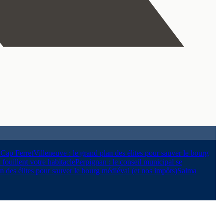
 Cap Ferret
Villeneuve : le grand plan des élites pour sauver le bourg
fouillent votre habitacle
Perpignan : le conseil municipal se
an des élites pour sauver le bourg médiéval (et nos impôts)
Salma